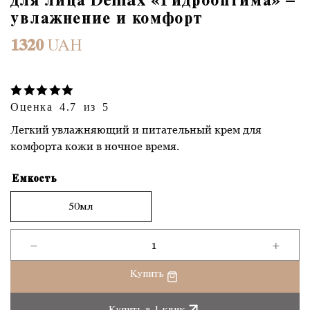
для лица Demax «Гидрооптима» –
увлажнение и комфорт
1320
UAH
Оценка 4.7 из 5
Легкий увлажняющий и питательный крем для
комфорта кожи в ночное время.
Емкость
50мл
−
+
Количество
товара
Купить
Восстанавливающий
ночной