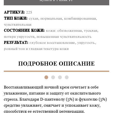
Купить в 1 клик
крем
для
АРТИКУЛ:
225
лица
ТИП КОЖИ:
сухая, нормальная, комбинированная,
Demax
чувствительная
«Гидрооптима»
СОСТОЯНИЕ КОЖИ:
кожи: обезвоженная, тусклая,
–
потеря упругости, повышенная чувствительность
увлажнение
РЕЗУЛЬТАТ:
глубокое восстановление, упругость,
и
ровный тон и гладкая текстура кожи
комфорт
ПОДРОБНОЕ ОПИСАНИЕ
Восстанавливающий ночной крем сочетает в себе
увлажнение, питание и защиту от окислительного
стресса. Благодаря D-пантенолу (5%) и фукогелю (5%)
средство увлажняет, смягчает и успокаивает кожу,
способствуя ее естественной регенерации.