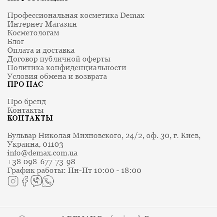
Demax
.
Профессиональная косметика Demax
Отёки и мешки — это
Интернет Магазин
Косметологам
разное
Блог
Оплата и доставка
Договор публичной оферты
Разграничение определяет, поможет ли
Политика конфиденциальности
Условия обмена и возврата
уход или нужны процедуры. Сведём в
ПРО НАС
таблицу.
Про бренд
Что
Контакты
Тип
Причина
помогает
КОНТАКТЫ
Бульвар Николая Михновского, 24/2, оф. 30, г. Киев,
Застой
Уход,
Украина, 01103
Утренние
жидкости,
дренаж,
info@demax.com.ua
+38 098-677-73-98
отёки
нарушение
охлаждение,
График работы: Пн-Пт 10:00 - 18:00
лимфооттока
образ жизни
Уход
Потеря
частично;
Возрастные