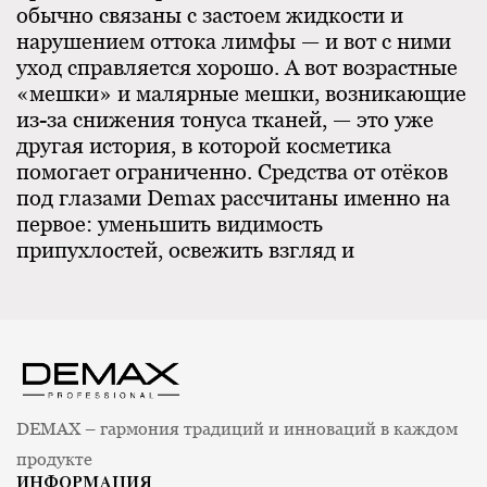
обычно связаны с застоем жидкости и
нарушением оттока лимфы — и вот с ними
уход справляется хорошо. А вот возрастные
«мешки» и малярные мешки, возникающие
из-за снижения тонуса тканей, — это уже
другая история, в которой косметика
помогает ограниченно. Средства от отёков
под глазами Demax рассчитаны именно на
первое: уменьшить видимость
припухлостей, освежить взгляд и
поддержать нежную кожу век.
Вся продукция в наличии; доставка —
Новой Почтой по всей Украине (Киев,
Харьков, Одесса, Днепр, Львов и другие
города), оплата картой онлайн или
наложенным платежом, получение в
DEMAX – гармония традиций и инноваций в каждом
отделении, почтомате, курьером или
самовывозом. Подобрать уход поможет
продукте
бесплатная
консультация косметолога
ИНФОРМАЦИЯ