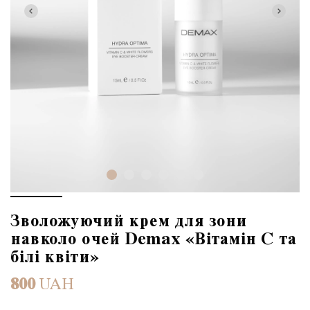
Зволожуючий крем для зони
навколо очей Demax «Вітамін C та
білі квіти»
800
UAH