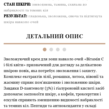
«Вітамін
СТАН ШКІРИ:
зневоднена, тьмяна, схильна до
C
набряклості та темних кіл
та
РЕЗУЛЬТАТ:
гладенька, зволожена, сяюча та підтягнута
білі
шкіра навколо очей
квіти»
кількість
ДЕТАЛЬНИЙ ОПИС
Зволожуючий крем для зони навколо очей «Вітамін С
і білі квіти» призначений для догляду за делікатною
шкірою повік, яка потребує зволоження і захисту.
Комплекс екстрактів лілії, ромашки, лотоса, півонії та
жасмину сприяє пом’якшенню і зволоженню шкіри.
Завдяки D-пантенолу (5%) і гіалуроновій кислоті засіб
допомагає заспокоїти шкіру, а кофеїн, троксерутин і
ескулін сприяють зменшенню видимості набряклості
та темних кіл. Пептиди та антиоксиданти у складі