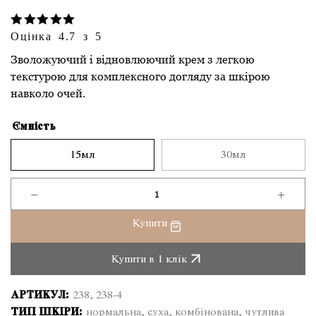
Оцінка 4.7 з 5
Зволожуючий і відновлюючий крем з легкою
текстурою для комплексного догляду за шкірою
навколо очей.
Ємність
15мл
30мл
−
+
Зволожуючий
крем
Купити
для
зони
Купити в 1 клік
навколо
очей
АРТИКУЛ:
238, 238-4
Demax
ТИП ШКІРИ:
нормальна, суха, комбінована, чутлива