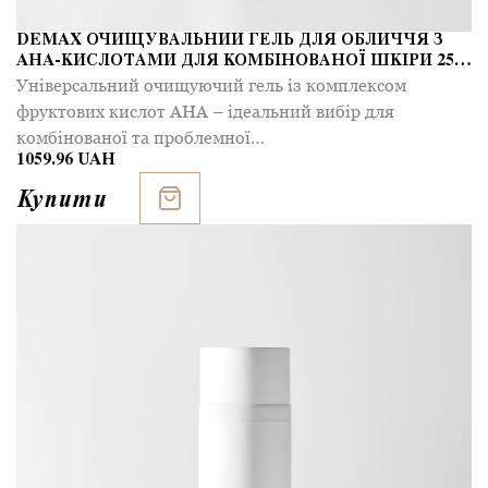
DEMAX ОЧИЩУВАЛЬНИЙ ГЕЛЬ ДЛЯ ОБЛИЧЧЯ З
AHA-КИСЛОТАМИ ДЛЯ КОМБІНОВАНОЇ ШКІРИ 250
ML
Універсальний очищуючий гель із комплексом
фруктових кислот AHA – ідеальний вибір для
комбінованої та проблемної…
1059.96 UAH
Купити