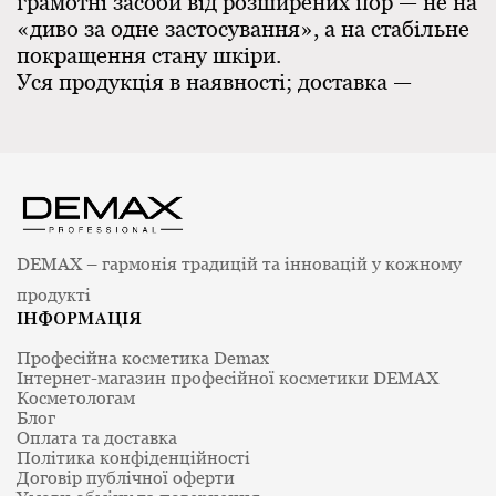
грамотні засоби від розширених пор — не на
«диво за одне застосування», а на стабільне
покращення стану шкіри.
Уся продукція в наявності; доставка —
Новою Поштою по всій Україні (Київ,
Харків, Одеса, Дніпро, Львів та інші міста),
оплата карткою онлайн або накладеним
платежем, отримання у відділенні,
поштоматі, кур’єром чи самовивозом.
Підібрати догляд допоможе безкоштовна
DEMAX – гармонія традицій та інновацій у кожному
консультація косметолога Demax
.
Чому пори стають
продукті
ІНФОРМАЦІЯ
помітнішими
Професійна косметика Demax
Інтернет-магазин професійної косметики DEMAX
Пори — це мікроскопічні отвори, через які
Косметологам
Блог
виділяється себум; вони потрібні шкірі.
Оплата та доставка
Помітнішими їх роблять кілька механізмів:
Політика конфіденційності
Надлишок себуму та
Договір публічної оферти