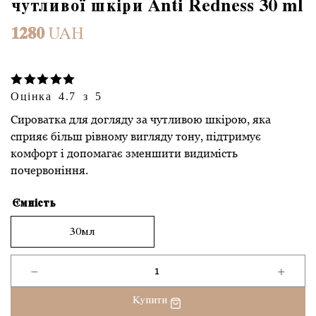
чутливої шкіри Anti Redness 30 ml
1280
UAH
Оцінка 4.7 з 5
Сироватка для догляду за чутливою шкірою, яка
сприяє більш рівному вигляду тону, підтримує
комфорт і допомагає зменшити видимість
почервоніння.
Ємність
30мл
−
+
Demax
сироватка
Купити
для