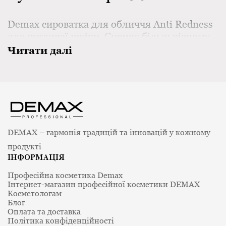
Demax сироватка для обличчя Anti Redness
для чутливої шкіри. Сприяє більш рівному
тону, підтримує комфорт та доглянутий
Читати далі
вигляд шкіри.
DEMAX – гармонія традицій та інновацій у кожному
продукті
ІНФОРМАЦІЯ
Професійна косметика Demax
Інтернет-магазин професійної косметики DEMAX
Косметологам
Блог
Оплата та доставка
Політика конфіденційності