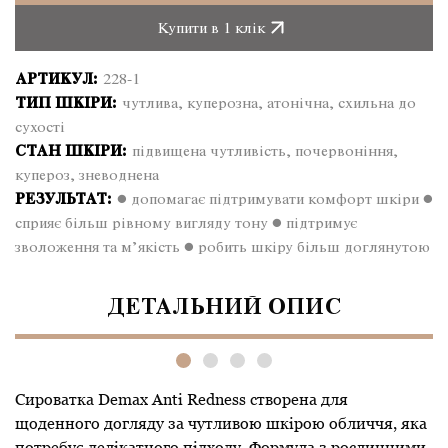
обличчя
Купити в 1 клік
для
чутливої
АРТИКУЛ:
228-1
шкіри
ТИП ШКІРИ:
чутлива, куперозна, атонічна, схильна до
Anti
сухості
Redness
СТАН ШКІРИ:
підвищена чутливість, почервоніння,
30
купероз, зневоднена
ml
РЕЗУЛЬТАТ:
● допомагає підтримувати комфорт шкіри ●
кількість
сприяє більш рівному вигляду тону ● підтримує
зволоження та м’якість ● робить шкіру більш доглянутою
ДЕТАЛЬНИЙ ОПИС
Сироватка Demax Anti Redness створена для
щоденного догляду за чутливою шкірою обличчя, яка
потребує делікатного підходу. Формула з рослинними