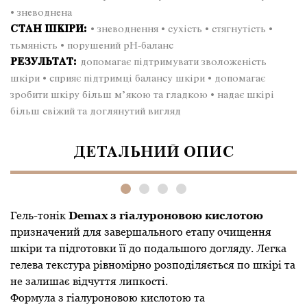
кислотою
• зневоднена
для
СТАН ШКІРИ:
• зневоднення • сухість • стягнутість •
всіх
тьмяність • порушений pH-баланс
типів
РЕЗУЛЬТАТ:
допомагає підтримувати зволоженість
шкіри
шкіри • сприяє підтримці балансу шкіри • допомагає
250
зробити шкіру більш м’якою та гладкою • надає шкірі
ml
більш свіжий та доглянутий вигляд
кількість
ДЕТАЛЬНИЙ ОПИС
Гель-тонік
Demax з гіалуроновою кислотою
призначений для завершального етапу очищення
шкіри та підготовки її до подальшого догляду. Легка
гелева текстура рівномірно розподіляється по шкірі та
не залишає відчуття липкості.
Формула з гіалуроновою кислотою та