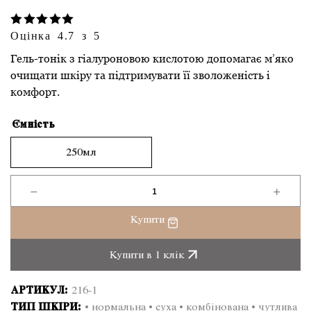
Оцінка 4.7 з 5
Гель-тонік з гіалуроновою кислотою допомагає м’яко
очищати шкіру та підтримувати її зволоженість і
комфорт.
Ємність
250мл
−
+
Demax
гель-
Купити
тонік
для
Купити в 1 клік
обличчя
з
АРТИКУЛ:
216-1
гіалуроновою
ТИП ШКІРИ:
• нормальна • суха • комбінована • чутлива