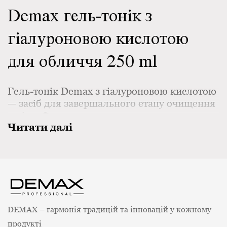
Demax гель-тонік з
гіалуроновою кислотою
для обличчя 250 ml
Гель-тонік Demax з гіалуроновою кислотою
— засіб для завершального етапу очищення
шкіри. Формула з зволожувальними
Читати далі
компонентами допомагає підтримувати
комфорт шкіри, її свіжий вигляд та
підготовлює до подальшого догляду.
DEMAX – гармонія традицій та інновацій у кожному
продукті