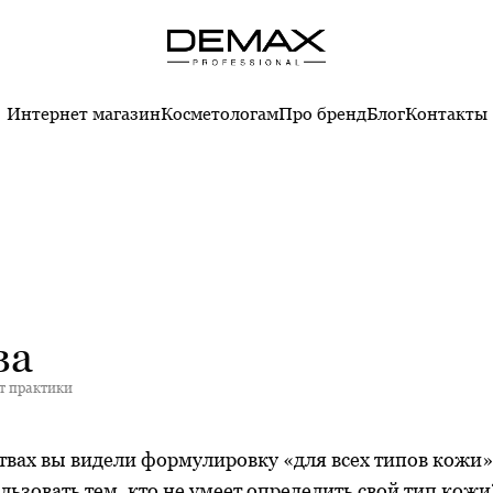
Интернет магазин
Косметологам
Про бренд
Блог
Контакты
ва
т практики
вах вы видели формулировку «для всех типов кожи».
ользовать тем, кто не умеет определить свой тип кожи