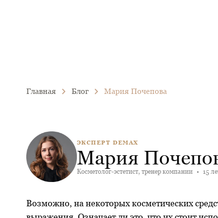
Главная
Блог
Мария Почепова
ЭКСПЕРТ DEMAX
Мария Почепо
Косметолог-эстетист, тренер компании
•
15 ле
Возможно, на некоторых косметических средст
выражения. Означает ли это, что их стоит исп