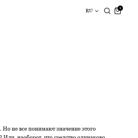
0
RU
 Но не все понимают значение этого
? Или, наоборот, что средство одинаково